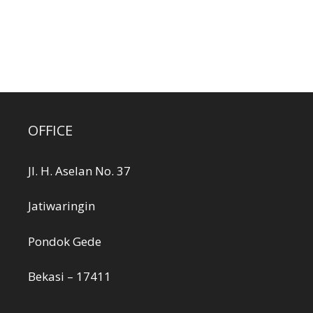
Filter Air Tanah dan Mesin RO
OFFICE
Jl. H. Aselan No. 37
Jatiwaringin
Pondok Gede
Bekasi – 17411