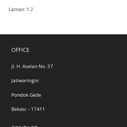
OFFICE
Jl. H. Aselan No. 37
Jatiwaringin
Pondok Gede
Bekasi – 17411
CONTACT
Email:
admin@anekaniaga.com
Telp/WA:
0821-1106-7801