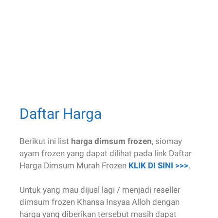
Daftar Harga
Berikut ini list
harga dimsum frozen
, siomay
ayam frozen yang dapat dilihat pada link Daftar
Harga Dimsum Murah Frozen
KLIK DI SINI >>>
.
Untuk yang mau dijual lagi / menjadi reseller
dimsum frozen Khansa Insyaa Alloh dengan
harga yang diberikan tersebut masih dapat
mengambil keuntungan.
Kami juga menerima pesanan dimsum menu
prasmanan atau
menu gubukan
untuk acara:
syukuran, pengajian, pernikahan, sunatan, arisan,