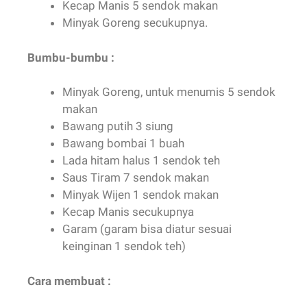
Minyak Goreng, untuk menumis 5 sendok
makan
Bawang putih 3 siung
Bawang bombai 1 buah
Lada hitam halus 1 sendok teh
Saus Tiram 7 sendok makan
Minyak Wijen 1 sendok makan
Kecap Manis secukupnya
Garam (garam bisa diatur sesuai
keinginan 1 sendok teh)
Cara membuat :
Bersihkan ceker ayam, lalu cuci bersih dan
tiriskan.
Masukkan kecap manis
Aduk-aduk kecap sampai tercampur rata.
Panaskan minyak.