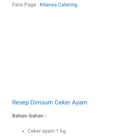
Resep Dimsum Ceker Ayam
Bahan-bahan :
Ceker ayam 1 kg
Kecap Manis 5 sendok makan
Minyak Goreng secukupnya.
Bumbu-bumbu :